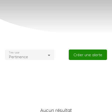
Type d'offre
Location
Type de bien
Maison
Localisation
Loyer max (€/mois)
Trier par
Créer une alerte
Pertinence
Surface min (m²)
Rechercher
Aucun résultat