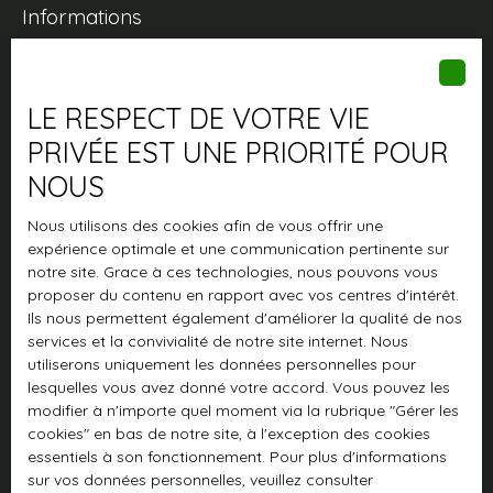
Informations
Nos honoraires
Mentions légales
LE RESPECT DE VOTRE VIE
Politique de confidentialité
PRIVÉE EST UNE PRIORITÉ POUR
Plan du site
NOUS
Gérer les cookies
Nous utilisons des cookies afin de vous offrir une
Propulsé par
expérience optimale et une communication pertinente sur
notre site. Grace à ces technologies, nous pouvons vous
proposer du contenu en rapport avec vos centres d'intérêt.
Ils nous permettent également d'améliorer la qualité de nos
services et la convivialité de notre site internet. Nous
utiliserons uniquement les données personnelles pour
+33 2 97 02 70 00
lesquelles vous avez donné votre accord. Vous pouvez les
modifier à n'importe quel moment via la rubrique ″Gérer les
cookies″ en bas de notre site, à l'exception des cookies
essentiels à son fonctionnement. Pour plus d'informations
1 rue du Puits
sur vos données personnelles, veuillez consulter