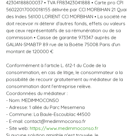
42304188800037 • TVA FR83423041888 • Carte pro CPI
56022017000018155 délivrée par CCI MORBIHAN 21 Quai
des Indes 56100 LORIENT CCI MORBIHAN • La société ne
doit recevoir ni détenir d'autres fonds, effets ou valeurs
que ceux représentatifs de sa rémunération ou de sa
commission • Caisse de garantie 973347 auprès de
GALIAN-SMABTP 89 rue de la Boétie 75008 Paris d'un
montant de 120000 €
Conformément à l’article L. 612-1 du Code de la
consommation, en cas de litige, le consommateur a la
possibilité de recourir gratuitement au médiateur de la
consommation dont l’entreprise relève.
Coordonnées du médiateur :
- Nom: MEDIMMOCONSO
- Adresse: 1 allée du Parc Mesemena
- Commune: La Baule-Escoublac 44500
- E-mail: contact@medimmoconso.fr
- Site web:
https://www.medimmoconso.fr
Si aucune solution amiable n'est trouvée, le