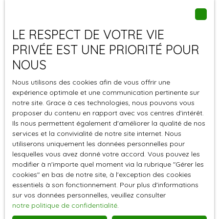
La société a pris les mesures organisationnelles,
physiques et logiques appropriées pour assurer la
confidentialité et la sécurité des données collectées.
LE RESPECT DE VOTRE VIE
PRIVÉE EST UNE PRIORITÉ POUR
Les données personnelles des utilisateurs peuvent être
traitées par des sous-traitants pour nous permettre de
NOUS
vous fournir nos services.
Nous utilisons des cookies afin de vous offrir une
expérience optimale et une communication pertinente sur
Durée de conservation des
notre site. Grace à ces technologies, nous pouvons vous
données
proposer du contenu en rapport avec vos centres d'intérêt.
Ils nous permettent également d'améliorer la qualité de nos
services et la convivialité de notre site internet. Nous
Nous conservons vos données uniquement le temps
utiliserons uniquement les données personnelles pour
nécessaire pour les finalités poursuivies, conformément
lesquelles vous avez donné votre accord. Vous pouvez les
aux prescriptions légales.
modifier à n'importe quel moment via la rubrique ″Gérer les
cookies″ en bas de notre site, à l'exception des cookies
Droits des utilisateurs
essentiels à son fonctionnement. Pour plus d'informations
sur vos données personnelles, veuillez consulter
notre politique de confidentialité
.
Conformément à la réglementation européenne et à la