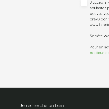
J'accepte 
souhaitez 
pouvez vou
prévu par l
www.bloctel
Société Wor
Pour en sav
politique d
Je recherche un bien