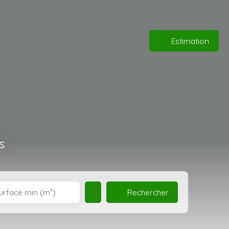
Estimation
s
Rechercher
urface min (m²)