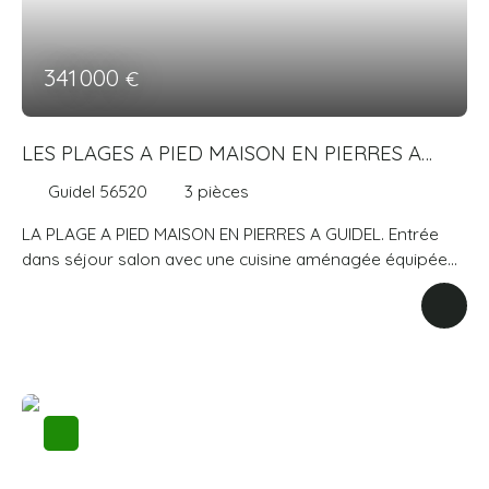
341 000
€
LES PLAGES A PIED MAISON EN PIERRES A
GUIDEL
Guidel 56520
3
pièces
LA PLAGE A PIED MAISON EN PIERRES A GUIDEL. Entrée
dans séjour salon avec une cuisine aménagée équipée
sur terrasse, un placard. A l'étage mezzanine, une salle
d'eau, un wc, une chambre avec vue mer, un dressing.
Terrain clos de 182 m². Visite virtuelle disponible sur
demande. Prix 341 000 € honoraires d'agence inclus de
3,33 % à la charge de l'acquéreur. Prix hors honoraires
330 000 €. AGENCE GUIDE IMMOBILIER. Agence
immobilière depuis 1974. Consommation énergie
primaire : 202 kWh/m²/an. Montant estimé des dépenses
annuelles d'énergie pour un usage standard : entre 1386