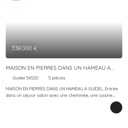
de 4 % à la charge de l'acquéreur. Prix hors honoraires
500 000 €. AGENCE GUIDE IMMOBILIER. Agence
immobilière depuis 1974. Consommation énergie
primaire : 177 kWh/m²/an. Montant estimé des dépenses
annuelles d'énergie pour un usage standard : entre 1780
€ et 2480 € sur les années 2021, 2022 et 2023
(abonnements compris)
338 000
€
MAISON EN PIERRES DANS UN HAMEAU A
GUIDEL
Guidel 56520
5
pièces
MAISON EN PIERRES DANS UN HAMEAU A GUIDEL. Entrée
dans un séjour salon avec une cheminée, une cuisine
aménagée et équipée, une arrière cuisine, un wc, une
suite parentale avec une salle d'eau et un dressing. A
l'étage, une mezzanine, deux chambres, une salle d'eau
avec un wc. Terrain de 246 m². Prix 338 000 € honoraires