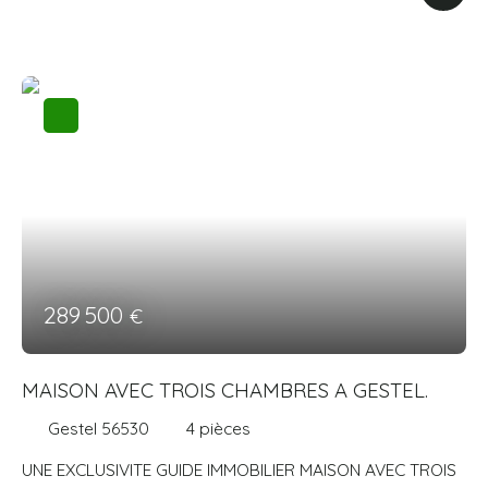
salle d'eau. A l'étage une mezzanine, trois chambres, un
dressing, une salle de bains avec douche et baignoire, un
wc. Terrain de 600 m². Visite virtuelle disponible sur
demande. Prix 468 000 € honoraires d'agence inclus de
4% à la charge de l'acquéreur. Prix hors honoraires 450
000 €. AGENCE GUIDE IMMOBILIER. Agence immobilière
depuis 1974. Consommation énergie primaire : 143
kWh/m²/an. Montant estimé des dépenses annuelles
d'énergie pour un usage standard : entre 1520 € et 2110
€ sur les années 2021, 2022 et 2023 (abonnements
compris).
289 500
€
MAISON AVEC TROIS CHAMBRES A GESTEL.
Gestel 56530
4
pièces
UNE EXCLUSIVITE GUIDE IMMOBILIER MAISON AVEC TROIS