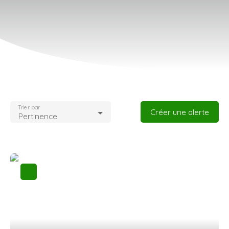
Type d'offre
Vente
Type de bien
Maison
Localisation
Budget max (€)
Trier par
Créer une alerte
Pertinence
Surface min (m²)
Rechercher