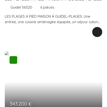
Guidel 56520
6
pièces
LES PLAGES A PIED MAISON A GUIDEL-PLAGES. Une
entrée, une cuisine aménagée équipée, un séjour salon
avec cheminée insert sur une véranda, une salle d'eau
avec un wc. A l'étage un dégagement, trois chambres
dont une avec un dressing, un bureau, une salle de bains,
un wc. Un garage avec un espace buanderie. Un jardin
clos avec un appentis. Terrain de 520 m². Visite virtuelle
disponible sur demande. Prix 540 000 € honoraires
d'agence inclus de 3,85 % à la charge de l'acquéreur. Prix
hors honoraires 520 000 €. AGENCE GUIDE IMMOBILIER.
Agence immobilière depuis 1974. Consommation énergie
primaire : 146 kWh/m²/an. Montant estimé des dépenses
annuelles d'énergie pour un usage standard : entre 1742
€ et 2348 € sur les années 2021, 2022 et 2023
(abonnements compris).
343 200
€