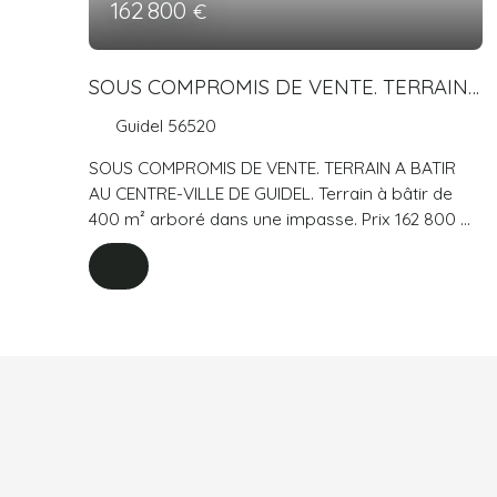
162 800
€
SOUS COMPROMIS DE VENTE. TERRAIN
A BATIR AU CENTRE-VILLE DE GUIDEL.
Guidel 56520
SOUS COMPROMIS DE VENTE. TERRAIN A BATIR
AU CENTRE-VILLE DE GUIDEL. Terrain à bâtir de
400 m² arboré dans une impasse. Prix 162 800 €
honoraires d'agence inclus de 5,03 % à la charge
de l'acquéreur. Prix hors honoraires 155 000 €.
AGENCE GUIDE IMMOBILIER. Agence immobilière
depuis 1974.