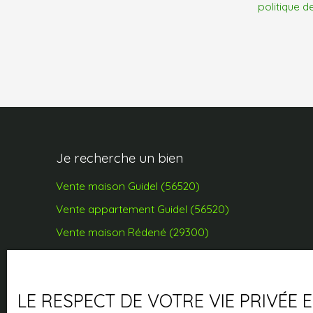
politique d
Je recherche un bien
Vente maison Guidel (56520)
Vente appartement Guidel (56520)
Vente maison Rédené (29300)
Vente maison Gestel (56530)
Vente terrain Guidel (56520)
LE RESPECT DE VOTRE VIE PRIVÉE