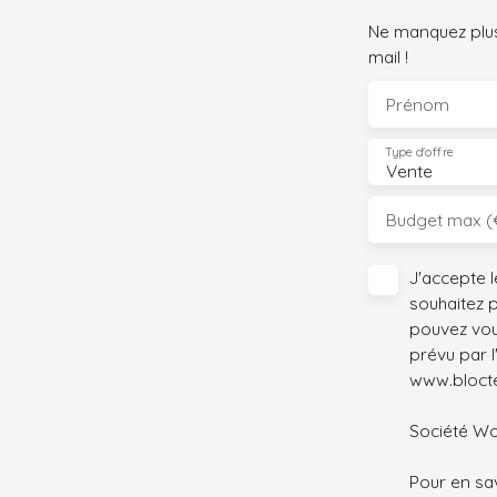
Ne manquez plus
mail !
Prénom
Type d'offre
Vente
Budget max (
J'accepte 
souhaitez 
pouvez vou
prévu par l
www.bloctel
Société Wor
Pour en sav