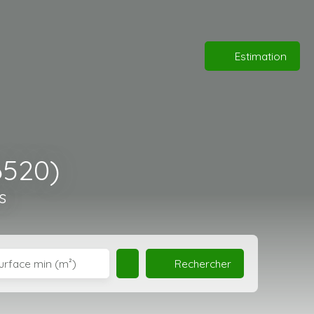
Estimation
6520)
s
Rechercher
urface min (m²)