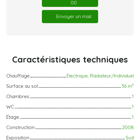
00
Envoyer un mail
Caractéristiques
techniques
Chauffage
Electrique, Radiateur/Individuel
Surface au sol
36
m²
Chambres
1
WC
1
Étage
1
Construction
2008
Exposition
Sud