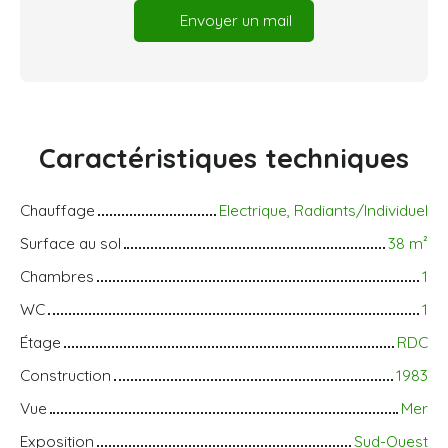
Envoyer un mail
Caractéristiques
techniques
Chauffage
Electrique, Radiants/Individuel
Surface au sol
38
m²
Chambres
1
WC
1
Étage
RDC
Construction
1983
Vue
Mer
Exposition
Sud-Ouest