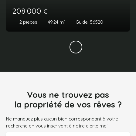
208 000
€
2
pièces
49.24
m²
Guidel 56520
Vous ne trouvez pas
la propriété de vos rêves ?
Ne manquez plus aucun bien correspondant à votre
recherche en vous inscrivant à notre alerte mail !