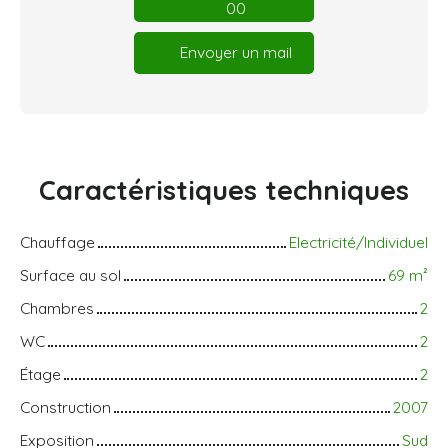
00
Envoyer un mail
Caractéristiques
techniques
Chauffage
Electricité/Individuel
Surface au sol
69
m²
Chambres
2
WC
2
Étage
2
Construction
2007
Exposition
Sud