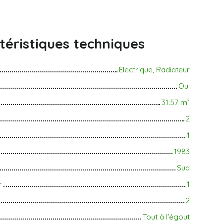
téristiques
techniques
Electrique, Radiateur
Oui
31.57
m²
2
1
1983
Sud
r
1
2
Tout à l'égout