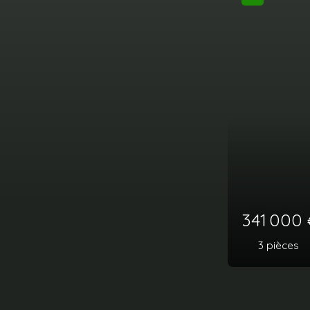
341 000
€
3
pièces
72
m²
Guidel 56520