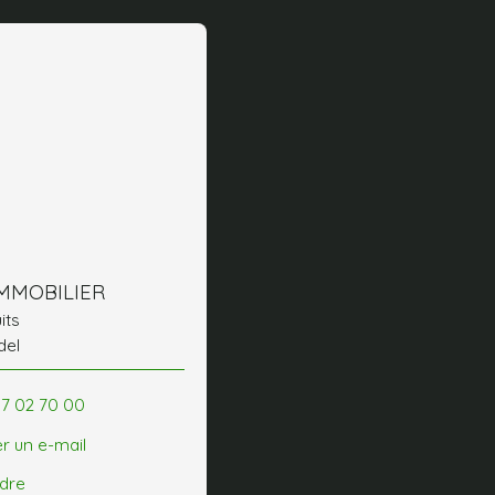
IMMOBILIER
uits
del
97 02 70 00
r un e-mail
ndre