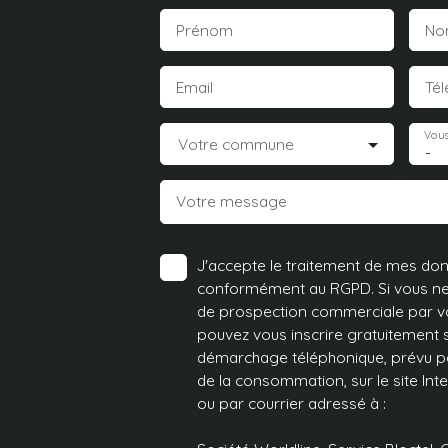
Prénom
No
Email
Té
Vous
Votre commune
-
Votre message
J'accepte le traitement de mes do
conformément au RGPD. Si vous ne s
de prospection commerciale par vo
pouvez vous inscrire gratuitement su
démarchage téléphonique, prévu par
de la consommation, sur le site Int
ou par courrier adressé à :