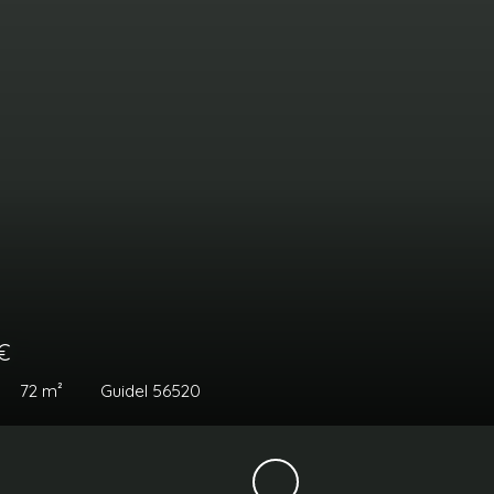
383 250
€
7
pièces