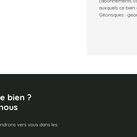
(abonnements com
auxquels ce bien 
Géorisques : geor
e bien ?
nous
iendrons vers vous dans les