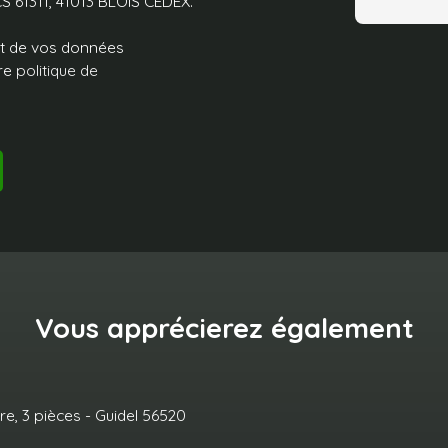
CS 61311, 41013 BLOIS CEDEX.
ent de vos données
tre
politique de
Vous apprécierez
également