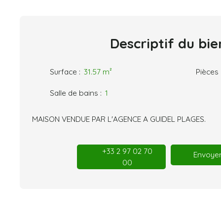
Descriptif
du bie
Surface
:
31.57
m²
Pièces
Salle de bains
:
1
MAISON VENDUE PAR L'AGENCE A GUIDEL PLAGES.
+33 2 97 02 70
Envoyer
00