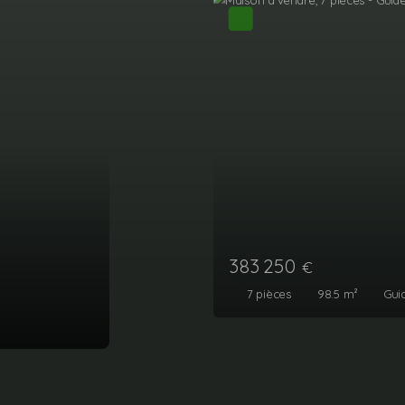
98.5
m²
Guidel 56520