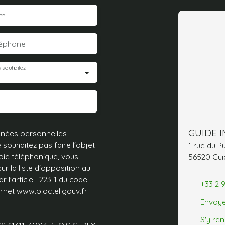
m
léphone
 souhaitez
GUIDE 
nnées personnelles
ouhaitez pas faire l'objet
1 rue du P
ie téléphonique, vous
56520 Gui
r la liste d'opposition au
 l'article L223-1 du code
+33 2 
ernet www.bloctel.gouv.fr
Envoye
S'y re