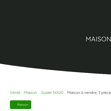
MAISON
Vente
Maison
Guidel 56520
Maison à vendre, 3 pièce
Retour