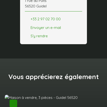
1 rue du Puits
56520 Guidel
+33 2 97 02 70 00
Envoyer un e-mail
S'y rendre
Vous apprécierez
également