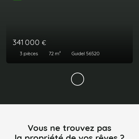
341 000
€
3
pièces
72
m²
Guidel 56520
Vous ne trouvez pas
la propriété de vos rêves ?