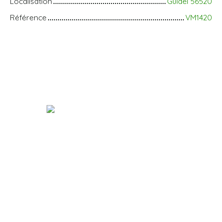
Localisation
Guidel 56520
Référence
VM1420