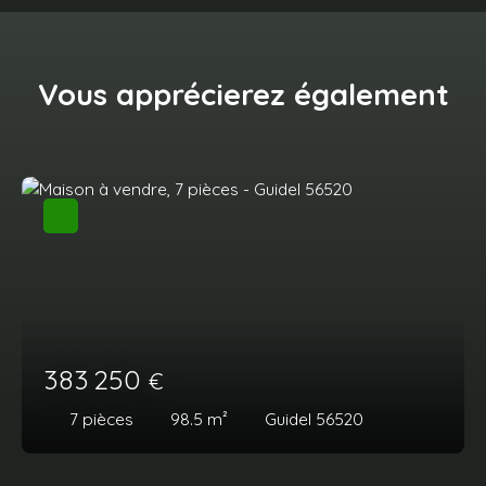
Vous apprécierez
également
383 250
€
7
pièces
98.5
m²
Guidel 56520