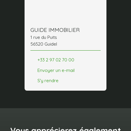
GUIDE IMMOBILIER
1 rue du Puits
56520 Guidel
+33 2 97 02 70 00
Envoyer un e-mail
S'y rendre
Vous apprécierez
également