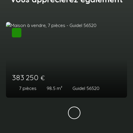
383 250
€
7
pièces
98.5
m²
Guidel 56520