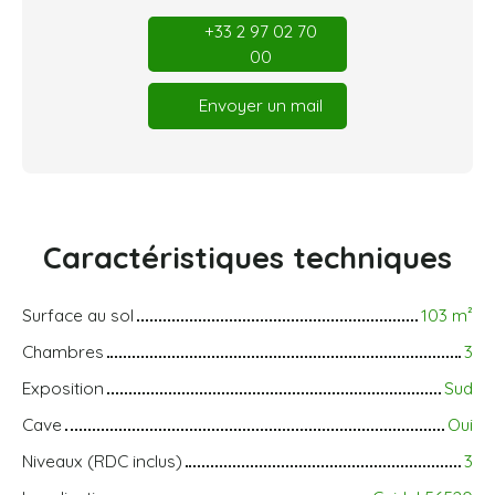
+33 2 97 02 70
00
Envoyer un mail
Caractéristiques
techniques
Surface au sol
103
m²
Chambres
3
Exposition
Sud
Cave
Oui
Niveaux (RDC inclus)
3