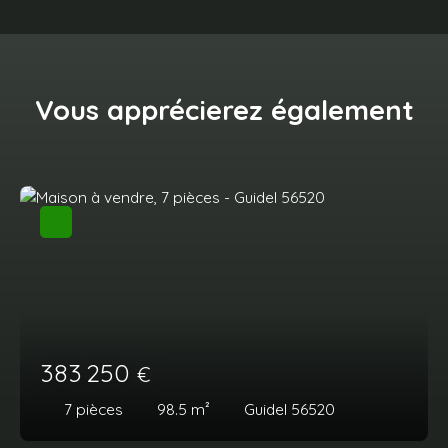
Vous apprécierez
également
383 250
€
7
pièces
98.5
m²
Guidel 56520