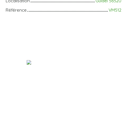
Localisation
Guidel 56520
Référence
VM512