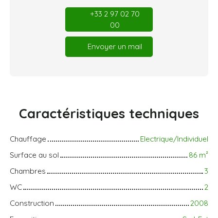
+33 2 97 02 70
00
Envoyer un mail
Caractéristiques
techniques
Chauffage
Electrique/Individuel
Surface au sol
86
m²
Chambres
3
WC
2
Construction
2008