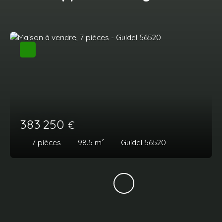
383 250
€
7
pièces
98.5
m²
Guidel 56520