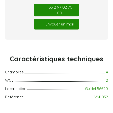
+33 2 97 02 70
00
Envoyer un mail
Caractéristiques
techniques
Chambres
4
WC
2
Localisation
Guidel 56520
Référence
VM1032