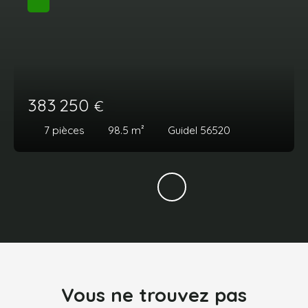
383 250
€
7
pièces
98.5
m²
Guidel 56520
Vous ne trouvez pas