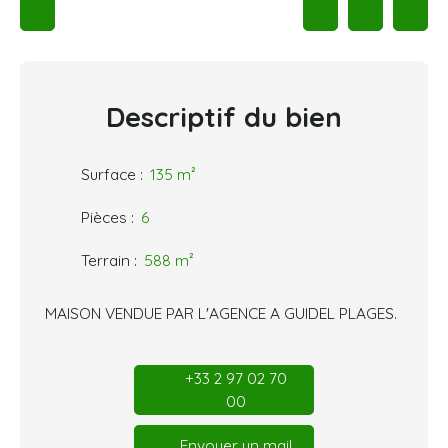
Descriptif
du bien
Surface
:
135
m²
Pièces
:
6
Terrain
:
588
m²
MAISON VENDUE PAR L'AGENCE A GUIDEL PLAGES.
+33 2 97 02 70
00
Envoyer un mail