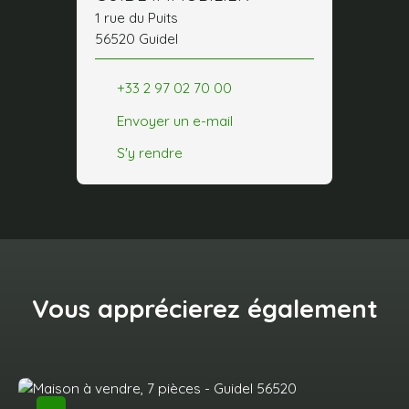
1 rue du Puits
56520 Guidel
+33 2 97 02 70 00
Envoyer un e-mail
S'y rendre
Vous apprécierez
également