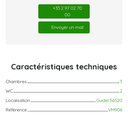
+33 2 97 02 70
00
Envoyer un mail
Caractéristiques
techniques
Chambres
3
WC
2
Localisation
Guidel 56520
Référence
VM906