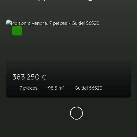
383 250
€
7
pièces
98.5
m²
Guidel 56520