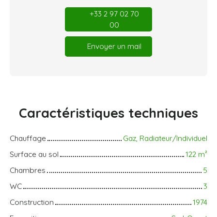
+33 2 97 02 70
00
Envoyer un mail
Caractéristiques
techniques
Chauffage
Gaz, Radiateur/Individuel
Surface au sol
122
m²
Chambres
5
WC
3
Construction
1974