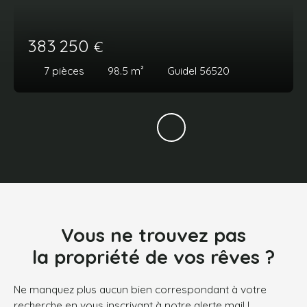
383 250
€
7
pièces
98.5
m²
Guidel 56520
Vous ne trouvez pas
la propriété de vos rêves ?
Ne manquez plus aucun bien correspondant à votre
recherche en vous inscrivant à notre alerte mail !