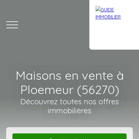
Maisons en vente à
Ploemeur (56270)
Découvrez toutes nos offres
immobilières
Accueil
Acheter
Louer
Vendre
Avis clients
Contact
Estimation