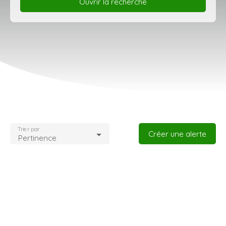
Ouvrir la recherche
Type d'offre
Vente
Type de bien
Maison
Localisation
Ploemeur (56270)
Budget max (€)
Trier par
Créer une alerte
Pertinence
Surface min (m²)
Rechercher