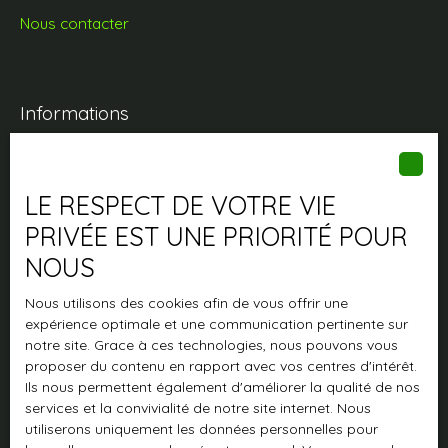
Nous contacter
Informations
Nos honoraires
Mentions légales
LE RESPECT DE VOTRE VIE
Politique de confidentialité
PRIVÉE EST UNE PRIORITÉ POUR
Plan du site
NOUS
Gérer les cookies
Nous utilisons des cookies afin de vous offrir une
Propulsé par
expérience optimale et une communication pertinente sur
notre site. Grace à ces technologies, nous pouvons vous
proposer du contenu en rapport avec vos centres d'intérêt.
Ils nous permettent également d'améliorer la qualité de nos
services et la convivialité de notre site internet. Nous
utiliserons uniquement les données personnelles pour
+33 2 97 02 70 00